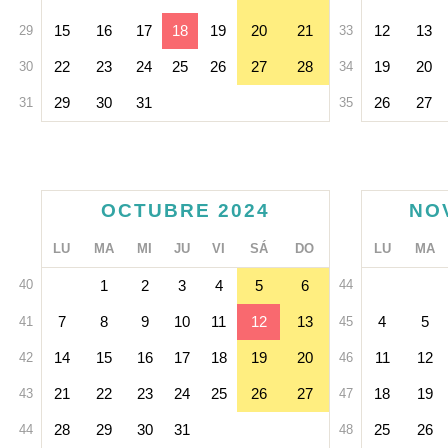
15
16
17
18
19
20
21
12
13
29
33
22
23
24
25
26
27
28
19
20
30
34
29
30
31
26
27
31
35
OCTUBRE 2024
NO
LU
MA
MI
JU
VI
SÁ
DO
LU
MA
40
1
2
3
4
5
6
44
7
8
9
10
11
12
13
4
5
41
45
14
15
16
17
18
19
20
11
12
42
46
21
22
23
24
25
26
27
18
19
43
47
28
29
30
31
25
26
44
48