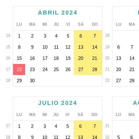
ABRIL 2024
LU
MA
MI
JU
VI
SÁ
DO
LU
MA
14
1
2
3
4
5
6
7
18
8
9
10
11
12
13
14
6
7
15
19
15
16
17
18
19
20
21
13
14
16
20
22
23
24
25
26
27
28
20
21
17
21
29
30
27
28
18
22
JULIO 2024
A
LU
MA
MI
JU
VI
SÁ
DO
LU
MA
27
1
2
3
4
5
6
7
31
8
9
10
11
12
13
14
5
6
28
32