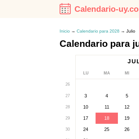
Calendario-uy.c
Inicio
→
Calendario para 2028
→
Julio
Calendario para j
JU
LU
MA
MI
26
3
4
5
27
10
11
12
28
17
18
19
29
24
25
26
30