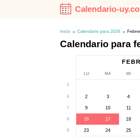
Calendario-uy.c
Inicio
→
Calendario para 2026
→
Febre
Calendario para f
FEBR
LU
MA
MI
5
2
3
4
6
9
10
11
7
16
17
18
8
23
24
25
9